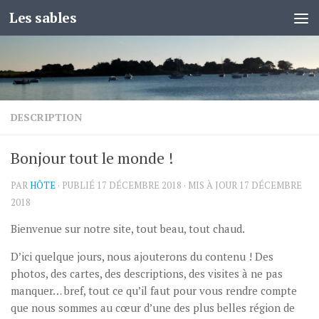
Les sables
Skip to content
DESCRIPTION
Bonjour tout le monde !
PAR
HÔTE
· PUBLIÉ
17 DÉCEMBRE 2018
· MIS À JOUR
17 DÉCEMBRE
2018
Bienvenue sur notre site, tout beau, tout chaud.
D’ici quelque jours, nous ajouterons du contenu ! Des
photos, des cartes, des descriptions, des visites à ne pas
manquer… bref, tout ce qu’il faut pour vous rendre compte
que nous sommes au cœur d’une des plus belles région de